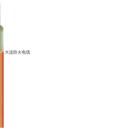
大连防火电缆