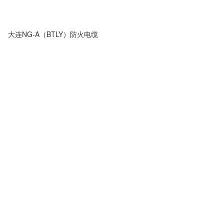
大连NG-A（BTLY）防火电缆