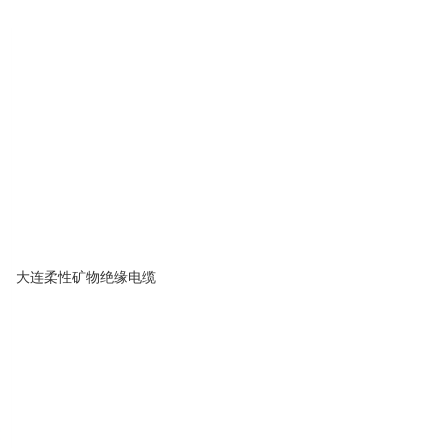
大连柔性矿物绝缘电缆