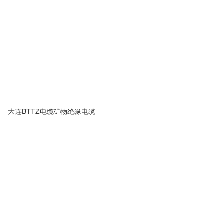
大连BTTZ电缆矿物绝缘电缆