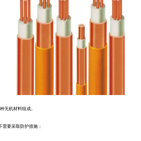
种无机材料组成。
不需要采取防护措施；