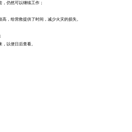
套，仍然可以继续工作；
较高，给营救提供了时间，减少火灾的损失。
；
来，以便日后查看。