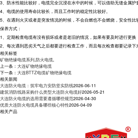
3、防水性能比较好，电缆完全沉浸在水中的时候，可以借助无缝金属护
4、电缆的使用寿命比较长，而且工作时的稳定性比较好。
5、在遇到火灾或者是突发情况的时候，不会自燃也不会燃烧，安全性比
保养方式：
1、定期检查电缆有没有损坏或者是老旧的情况，如果有要及时进行更换
2、每次遇到恶劣天气之后都要进行检查工作，而且每次检查都要记录下
相关标签
矿物绝缘电缆系列
,
防火电缆
,
上一条：
大连矿物绝缘电缆
下一条：
大连BTTZ电缆矿物绝缘电缆
相关新闻
大连防火电缆：筑牢电力安防坚实防线
2026-06-11
建筑消防线路采购什么类型大连防火电缆好
2026-05-21
大连防火电缆的选用需要遵循哪些规范
2026-04-30
优质大连防火电缆具备哪些核心特性
2026-04-09
相关产品