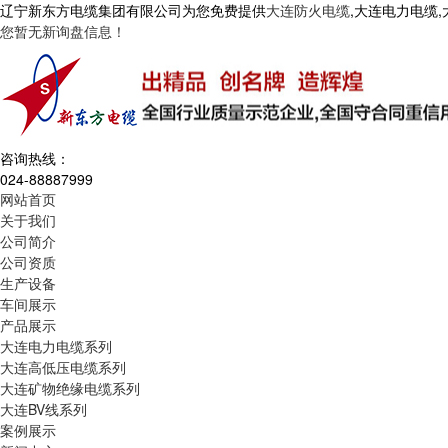
辽宁新东方电缆集团有限公司为您免费提供
大连防火电缆
,大连电力电缆
您暂无新询盘信息！
咨询热线：
024-88887999
网站首页
关于我们
公司简介
公司资质
生产设备
车间展示
产品展示
大连电力电缆系列
大连高低压电缆系列
大连矿物绝缘电缆系列
大连BV线系列
案例展示