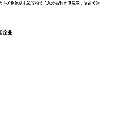
,大连矿物绝缘电缆等相关信息发布和资讯展示，敬请关注！