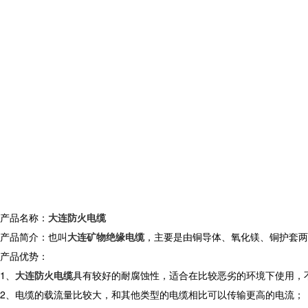
产品名称：
大连防火电缆
产品简介：也叫
大连矿物绝缘电缆
，主要是由铜导体、氧化镁、铜护套两
产品优势：
1、
大连防火电缆
具有较好的耐腐蚀性，适合在比较恶劣的环境下使用，
2、电缆的载流量比较大，和其他类型的电缆相比可以传输更高的电流；