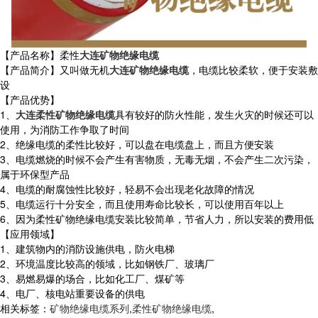
【产品名称】柔性
大连矿物绝缘电缆
【产品简介】又叫做无机
大连矿物绝缘电缆
，电缆比较柔软，便于安装敷
设
【产品优势】
1、
大连柔性矿物绝缘电缆
具有较好的防火性能，发生火灾的时候还可以
使用，为消防工作争取了时间
2、绝缘电缆的柔性比较好，可以盘在电缆盘上，而且方便安装
3、电缆燃烧的时候不会产生有害物质，无毒无烟，不会产生二次污染，
属于环保型产品
4、电缆的耐腐蚀性比较好，轻易不会出现老化故障的情况
5、电缆运行十分安全，而且使用寿命比较长，可以使用百年以上
6、因为柔性矿物绝缘电缆安装比较简单，节省人力，所以安装的费用低
【应用领域】
1、建筑物内的消防设施供电，防火电梯
2、环境温度比较高的领域，比如钢铁厂、玻璃厂
3、易燃易爆的场合，比如化工厂、煤矿等
4、电厂、核电站重要设备的供电
相关标签：
矿物绝缘电缆系列
,
柔性矿物绝缘电缆
,