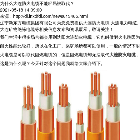
为什么大连防火电缆不能轻易被取代？
2021-05-18 14:09:00
来源：http://dl.lnxdfdl.com/news613465.html
辽宁新东方电缆集团有限公司为您免费提供
大连防火电缆
,大连电力电缆,
大连矿物绝缘电缆等相关信息发布和资讯展示，敬请关注！
我们生活中很多场合都会用到沈阳
大连防火电缆
，它也叫做耐火电缆因为
耐火性能比较好，所以在化工厂、采矿场所都可以使用，一般的情况下耐
火电缆是可以取代阻燃电缆的，但是阻燃电缆却无法取代
大连防火电缆
，
这是为什么呢？今天针对这个问题我就给大家介绍下。