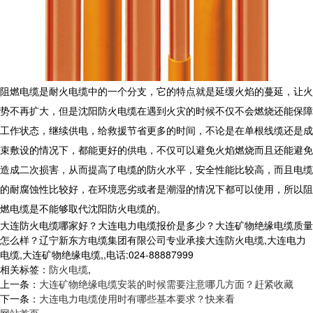
阻燃电缆是耐火电缆中的一个分支，它的特点就是延缓火焰的蔓延，让火
势不再扩大，但是沈阳防火电缆在遇到火灾的时候不仅不会燃烧还能保障
工作状态，继续供电，给救援节省更多的时间，不论是在单根线缆还是成
束敷设的情况下，都能更好的供电，不仅可以避免火焰燃烧而且还能避免
造成二次损害，从而提高了电缆的防火水平，安全性能比较高，而且电缆
的耐腐蚀性比较好，在环境恶劣或者是潮湿的情况下都可以使用，所以阻
燃电缆是不能够取代沈阳防火电缆的。
大连防火电缆哪家好？大连电力电缆报价是多少？大连矿物绝缘电缆质量
怎么样？辽宁新东方电缆集团有限公司专业承接大连防火电缆,大连电力
电缆,大连矿物绝缘电缆,,电话:024-88887999
相关标签：
防火电缆
,
上一条：
大连矿物绝缘电缆安装的时候需要注意哪几方面？赶紧收藏
下一条：
大连电力电缆使用时有哪些基本要求？快来看
网站首页