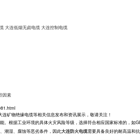
缆
大连低烟无卤电缆
大连控制电缆
些因素
81.html
,大连矿物绝缘电缆等相关信息发布和资讯展示，敬请关注！
。根据工业环境的具体火灾风险等级，选择符合相应国家标准的，如GB/T1
、潮湿、腐蚀等恶劣条件，因此
大连防火电缆
需要具备良好的耐高温和抗