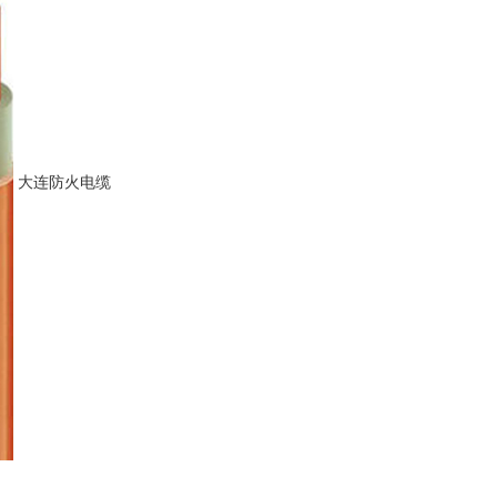
大连防火电缆