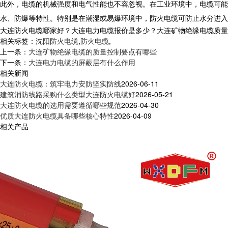
此外，电缆的机械强度和电气性能也不容忽视。在工业环境中，电缆可能
水、防爆等特性。特别是在潮湿或易爆环境中，
防火电缆
可防止水分进入
大连防火电缆哪家好？大连电力电缆报价是多少？大连矿物绝缘电缆质量怎么样
相关标签：
沈阳防火电缆
,
防火电缆
,
上一条：
大连矿物绝缘电缆的质量控制要点有哪些
下一条：
大连电力电缆的屏蔽层有什么作用
相关新闻
大连防火电缆：筑牢电力安防坚实防线
2026-06-11
建筑消防线路采购什么类型大连防火电缆好
2026-05-21
大连防火电缆的选用需要遵循哪些规范
2026-04-30
优质大连防火电缆具备哪些核心特性
2026-04-09
相关产品