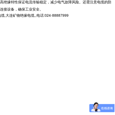
高绝缘特性保证电流传输稳定，减少电气故障风险。还需注意电缆的防
连接设备，确保工业安全。
物绝缘电缆,,电话:024-88887999