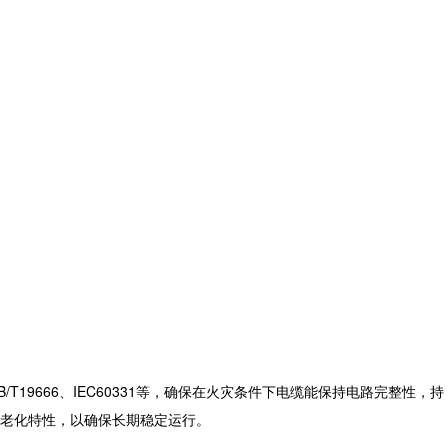
9666、IEC60331等，确保在火灾条件下电缆能保持电路完整性，持
老化特性，以确保长期稳定运行。