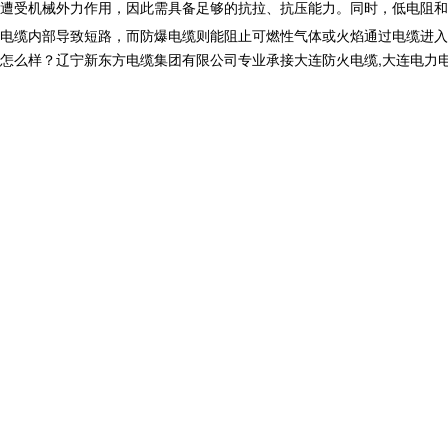
遭受机械外力作用，因此需具备足够的抗拉、抗压能力。同时，低电阻和
电缆内部导致短路，而防爆电缆则能阻止可燃性气体或火焰通过电缆进入
？辽宁新东方电缆集团有限公司专业承接大连防火电缆,大连电力电缆,大连矿