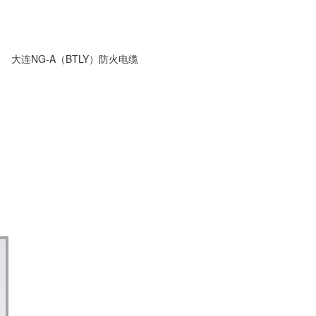
大连NG-A（BTLY）防火电缆