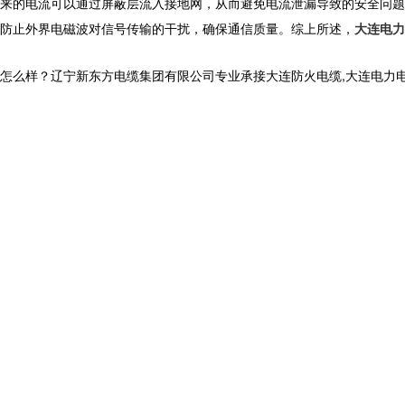
来的电流可以通过屏蔽层流入接地网，从而避免电流泄漏导致的安全问题
防止外界电磁波对信号传输的干扰，确保通信质量。综上所述，
大连电力
？辽宁新东方电缆集团有限公司专业承接大连防火电缆,大连电力电缆,大连矿