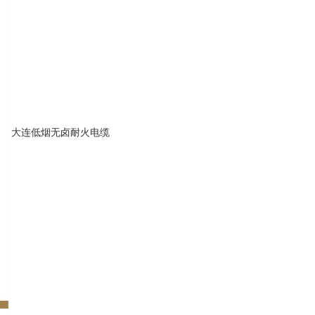
大连低烟无卤耐火电缆