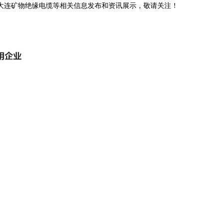
,大连矿物绝缘电缆等相关信息发布和资讯展示，敬请关注！