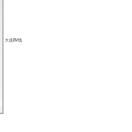
大连BV线