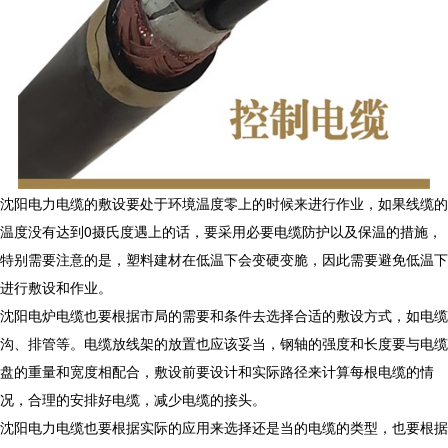
沈阳电力电缆的敷设要处于环境温度零上的时候来进行作业，如果线缆的
温度没有达到
0
摄氏度遇上的话，要采用必要电缆防护以及保温的措施，
特别需要注意的是，塑料建材在低温下会变硬变脆，因此需要避免低温下
进行敷设和作业。
沈阳电炉电缆也要根据市局的需要和条件去选择合适的敷设方式，如电缆
沟、排管等。电缆放线架的放置也应该妥当，钢轴的强度和长度要与电缆
盘的重量和宽度相配合，敷设前要设计和实际路径来计算每根电缆的情
况，合理的安排好电缆，减少电缆的接头。
沈阳电力电缆也要根据实际的应用来选择还是当的电缆的类型，也要根据