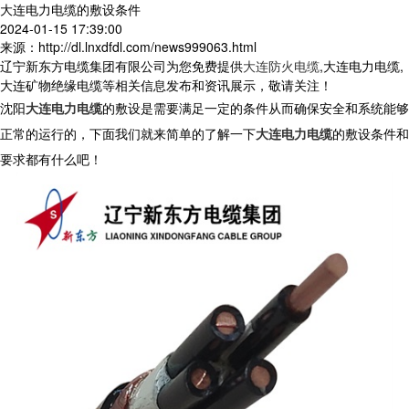
大连电力电缆的敷设条件
2024-01-15 17:39:00
来源：http://dl.lnxdfdl.com/news999063.html
辽宁新东方电缆集团有限公司为您免费提供
大连防火电缆
,大连电力电缆,
大连矿物绝缘电缆等相关信息发布和资讯展示，敬请关注！
沈阳
大连电力电缆
的敷设是需要满足一定的条件从而确保安全和系统能够
正常的运行的，下面我们就来简单的了解一下
大连电力电缆
的敷设条件和
要求都有什么吧！