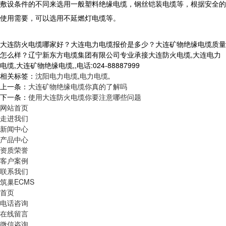
敷设条件的不同来选用一般塑料绝缘电缆，钢丝铠装电缆等，根据安全的
使用需要，可以选用不延燃灯电缆等。
大连防火电缆哪家好？大连电力电缆报价是多少？大连矿物绝缘电缆质量
怎么样？辽宁新东方电缆集团有限公司专业承接大连防火电缆,大连电力
电缆,大连矿物绝缘电缆,,电话:024-88887999
相关标签：
沈阳电力电缆
,
电力电缆
,
上一条：
大连矿物绝缘电缆你真的了解吗
下一条：
使用大连防火电缆你要注意哪些问题
网站首页
走进我们
新闻中心
产品中心
资质荣誉
客户案例
联系我们
筑巢ECMS
首页
电话咨询
在线留言
微信咨询