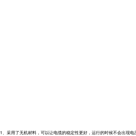
1、采用了无机材料，可以让电缆的稳定性更好，运行的时候不会出现电