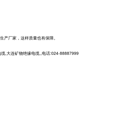
生产厂家，这样质量也有保障。
物绝缘电缆,,电话:024-88887999