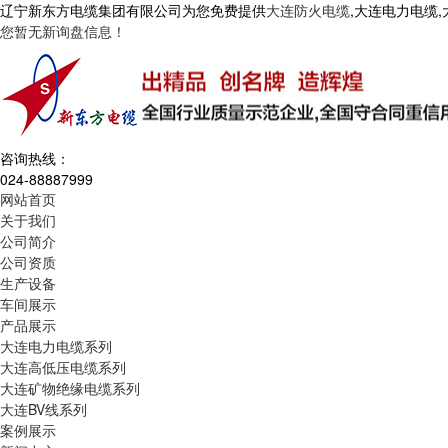
辽宁新东方电缆集团有限公司为您免费提供
大连防火电缆
,大连电力电缆
您暂无新询盘信息！
咨询热线：
024-88887999
网站首页
关于我们
公司简介
公司资质
生产设备
车间展示
产品展示
大连电力电缆系列
大连高低压电缆系列
大连矿物绝缘电缆系列
大连BV线系列
案例展示