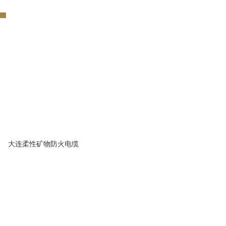
大连柔性矿物防火电缆