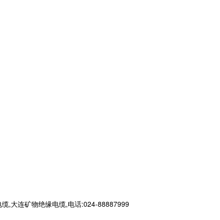
物绝缘电缆,电话:024-88887999