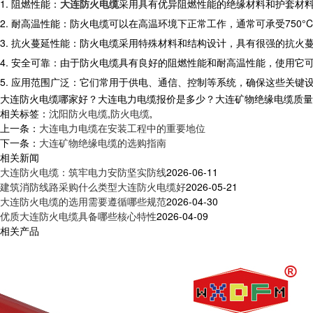
1. 阻燃性能：
大连防火电缆
采用具有优异阻燃性能的绝缘材料和护套材
2. 耐高温性能：防火电缆可以在高温环境下正常工作，通常可承受750
3. 抗火蔓延性能：防火电缆采用特殊材料和结构设计，具有很强的抗
4. 安全可靠：由于防火电缆具有良好的阻燃性能和耐高温性能，使用
5. 应用范围广泛：它们常用于供电、通信、控制等系统，确保这些关键
大连防火电缆哪家好？大连电力电缆报价是多少？大连矿物绝缘电缆质量怎么样
相关标签：
沈阳防火电缆
,
防火电缆
,
上一条：
大连电力电缆在安装工程中的重要地位
下一条：
大连矿物绝缘电缆的选购指南
相关新闻
大连防火电缆：筑牢电力安防坚实防线
2026-06-11
建筑消防线路采购什么类型大连防火电缆好
2026-05-21
大连防火电缆的选用需要遵循哪些规范
2026-04-30
优质大连防火电缆具备哪些核心特性
2026-04-09
相关产品