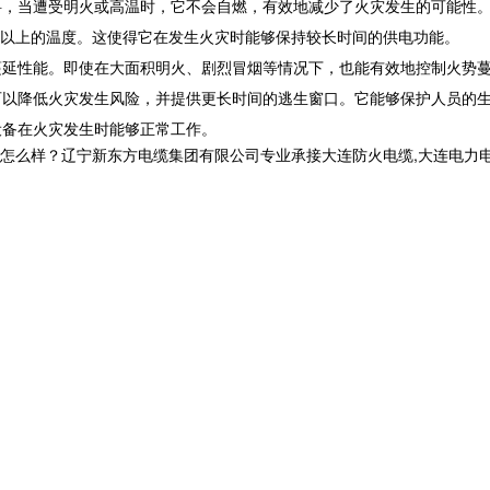
料，当遭受明火或高温时，它不会自燃，有效地减少了火灾发生的可能性
°C以上的温度。这使得它在发生火灾时能够保持较长时间的供电功能。
火蔓延性能。即使在大面积明火、剧烈冒烟等情况下，也能有效地控制火势
它可以降低火灾发生风险，并提供更长时间的逃生窗口。它能够保护人员的
设备在火灾发生时能够正常工作。
？辽宁新东方电缆集团有限公司专业承接大连防火电缆,大连电力电缆,大连矿