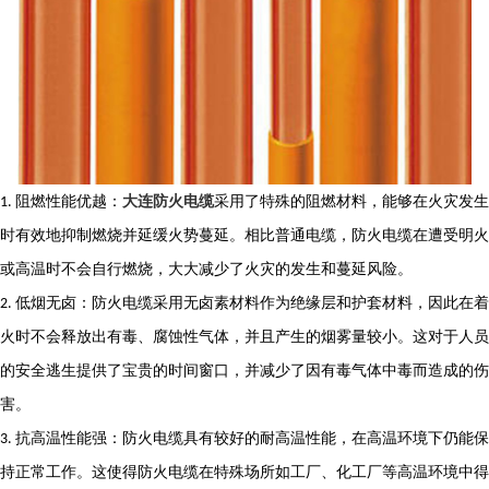
阻燃性能优越：
大连防火电缆
采用了特殊的阻燃材料，能够在火灾发生
1.
时有效地抑制燃烧并延缓火势蔓延。相比普通电缆，防火电缆在遭受明火
或高温时不会自行燃烧，大大减少了火灾的发生和蔓延风险。
低烟无卤：防火电缆采用无卤素材料作为绝缘层和护套材料，因此在着
2.
火时不会释放出有毒、腐蚀性气体，并且产生的烟雾量较小。这对于人员
的安全逃生提供了宝贵的时间窗口，并减少了因有毒气体中毒而造成的伤
害。
抗高温性能强：防火电缆具有较好的耐高温性能，在高温环境下仍能保
3.
持正常工作。这使得防火电缆在特殊场所如工厂、化工厂等高温环境中得