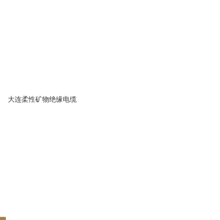
大连柔性矿物绝缘电缆