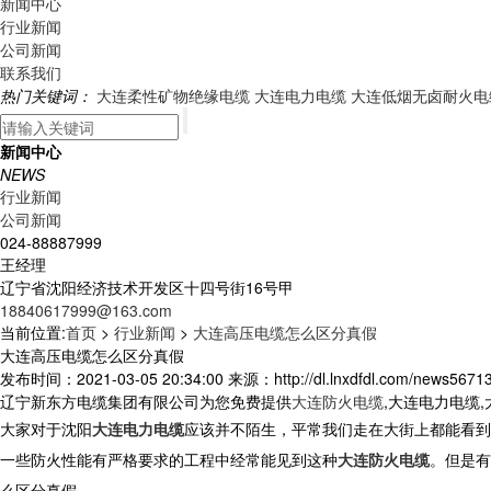
新闻中心
行业新闻
公司新闻
联系我们
热门关键词：
大连柔性矿物绝缘电缆
大连电力电缆
大连低烟无卤耐火电
新闻中心
NEWS
行业新闻
公司新闻
024-88887999
王经理
辽宁省沈阳经济技术开发区十四号街16号甲
18840617999@163.com
当前位置:
首页
>
行业新闻
>
大连高压电缆怎么区分真假
大连高压电缆怎么区分真假
发布时间：2021-03-05 20:34:00 来源：http://dl.lnxdfdl.com/news56713
辽宁新东方电缆集团有限公司为您免费提供
大连防火电缆
,大连电力电缆
大家对于沈阳
大连电力电缆
应该并不陌生，平常我们走在大街上都能看到
一些防火性能有严格要求的工程中经常能见到这种
大连防火电缆
。但是有
么区分真假。