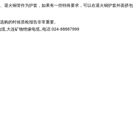
、退火铜管作为护套，如果有一些特殊要求，可以在退火铜护套外面挤包
选购的时候质检报告非常重要。
物绝缘电缆,,电话:024-88887999