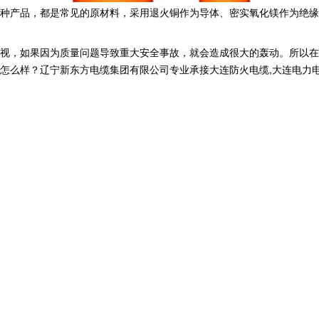
种产品，都是常见的原材料，采用退火铜作为导体、密实氧化镁作为绝缘
视，如果因为质量问题导致重大安全事故，就会造成很大的轰动。所以在
？辽宁新东方电缆集团有限公司专业承接大连防火电缆,大连电力电缆,大连矿