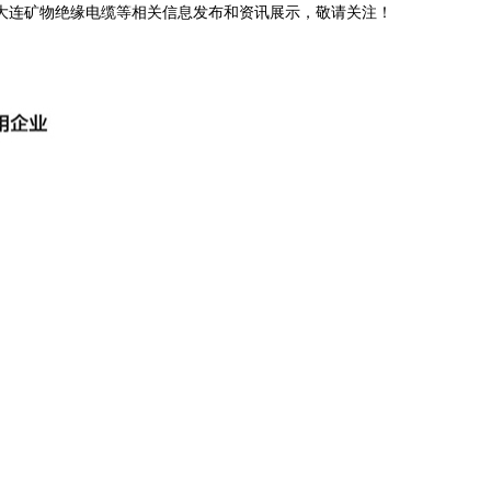
,大连矿物绝缘电缆等相关信息发布和资讯展示，敬请关注！