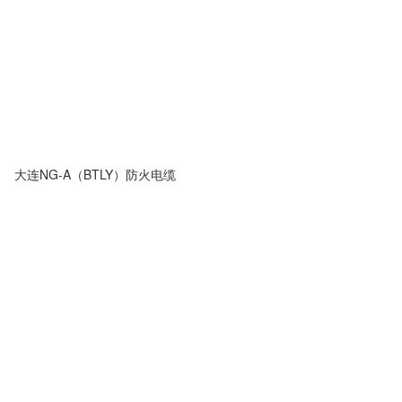
大连NG-A（BTLY）防火电缆