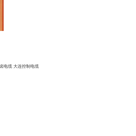
卤电缆
大连控制电缆