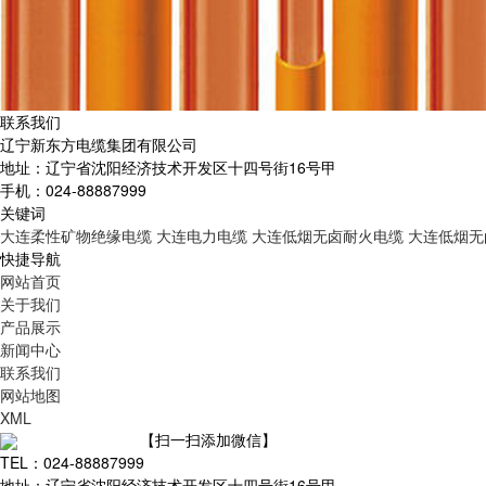
联系我们
辽宁新东方电缆集团有限公司
地址：辽宁省沈阳经济技术开发区十四号街16号甲
手机：024-88887999
关键词
大连柔性矿物绝缘电缆
大连电力电缆
大连低烟无卤耐火电缆
大连低烟无
快捷导航
网站首页
关于我们
产品展示
新闻中心
联系我们
网站地图
XML
【扫一扫添加微信】
TEL：024-88887999
地址：辽宁省沈阳经济技术开发区十四号街16号甲