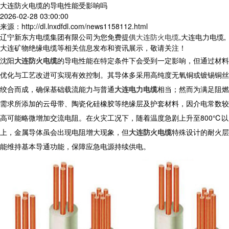
大连防火电缆的导电性能受影响吗
2026-02-28 03:00:00
来源：http://dl.lnxdfdl.com/news1158112.html
辽宁新东方电缆集团有限公司为您免费提供
大连防火电缆
,大连电力电缆,
大连矿物绝缘电缆等相关信息发布和资讯展示，敬请关注！
沈阳
大连防火电缆
的导电性能在特定条件下会受到一定影响，但通过材料
优化与工艺改进可实现有效控制。其导体多采用高纯度无氧铜或镀锡铜丝
绞合而成，确保基础载流能力与普通
大连电力电缆
相当；然而为满足阻燃
需求所添加的云母带、陶瓷化硅橡胶等绝缘层及护套材料，因介电常数较
高可能略微增加交流电阻。在火灾工况下，随着温度急剧上升至800℃以
上，金属导体虽会出现电阻增大现象，但
大连防火电缆
特殊设计的耐火层
能维持基本导通功能，保障应急电源持续供电。