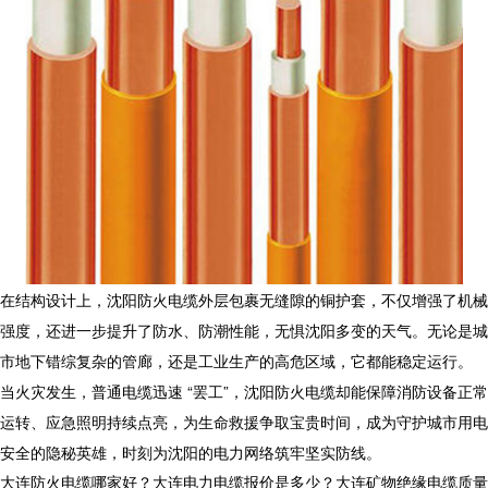
在结构设计上，沈阳防火电缆外层包裹无缝隙的铜护套，不仅增强了机械
强度，还进一步提升了防水、防潮性能，无惧沈阳多变的天气。无论是城
市地下错综复杂的管廊，还是工业生产的高危区域，它都能稳定运行。
当火灾发生，普通电缆迅速 “罢工”，沈阳防火电缆却能保障消防设备正常
运转、应急照明持续点亮，为生命救援争取宝贵时间，成为守护城市用电
安全的隐秘英雄，时刻为沈阳的电力网络筑牢坚实防线。
大连防火电缆哪家好？大连电力电缆报价是多少？大连矿物绝缘电缆质量