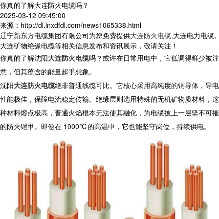
你真的了解大连防火电缆吗？
2025-03-12 09:45:00
来源：http://dl.lnxdfdl.com/news1065338.html
辽宁新东方电缆集团有限公司为您免费提供
大连防火电缆
,大连电力电缆,
大连矿物绝缘电缆等相关信息发布和资讯展示，敬请关注！
你真的了解沈阳
大连防火电缆
吗？或许在日常用电中，它低调得鲜少被注
意，但其蕴含的能量超乎想象。
沈阳
大连防火电缆
绝非普通线缆可比。它核心采用高纯度的铜导体，导电
性能极佳，保障电流稳定传输。绝缘层则选用特殊的无机矿物质材料，这
种材料熔点极高，普通火焰根本无法使其融化，为电缆披上一层坚不可摧
的防火铠甲。即使在 1000℃的高温中，它也能坚守岗位，持续供电。