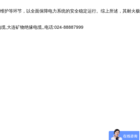
维护等环节，以全面保障电力系统的安全稳定运行。综上所述，其耐火极
物绝缘电缆,,电话:024-88887999