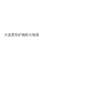
大连柔性矿物防火电缆