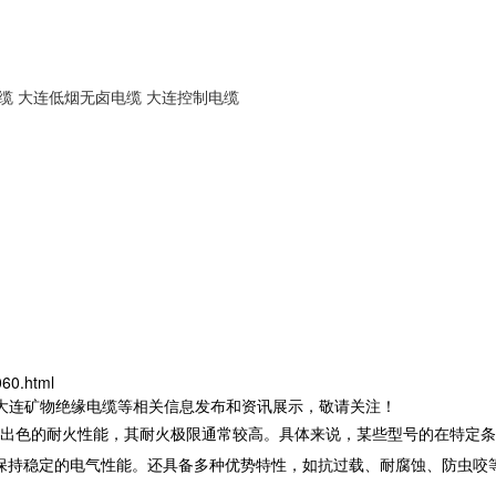
缆
大连低烟无卤电缆
大连控制电缆
60.html
,大连矿物绝缘电缆等相关信息发布和资讯展示，敬请关注！
出色的耐火性能，其耐火极限通常较高。具体来说，某些型号的在特定条件
保持稳定的电气性能。还具备多种优势特性，如抗过载、耐腐蚀、防虫咬