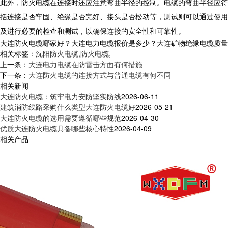
此外，防火电缆在连接时还应注意弯曲半径的控制。电缆的弯曲半径应符
括连接是否牢固、绝缘是否完好、接头是否松动等，测试则可以通过使用
及进行必要的检查和测试，以确保连接的安全性和可靠性。
大连防火电缆哪家好？大连电力电缆报价是多少？大连矿物绝缘电缆质量怎么样
相关标签：
沈阳防火电缆
,
防火电缆
,
上一条：
大连电力电缆在防雷击方面有何措施
下一条：
大连防火电缆的连接方式与普通电缆有何不同
相关新闻
大连防火电缆：筑牢电力安防坚实防线
2026-06-11
建筑消防线路采购什么类型大连防火电缆好
2026-05-21
大连防火电缆的选用需要遵循哪些规范
2026-04-30
优质大连防火电缆具备哪些核心特性
2026-04-09
相关产品