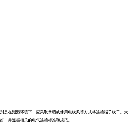
别是在潮湿环境下，应采取暴晒或使用电吹风等方式将连接端子吹干。
大
好，并遵循相关的电气连接标准和规范。