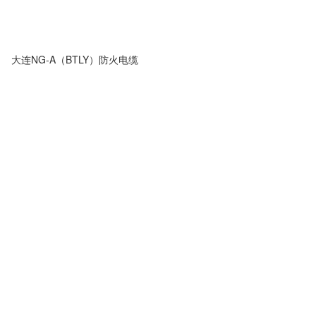
大连NG-A（BTLY）防火电缆