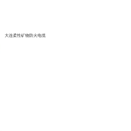
大连柔性矿物防火电缆