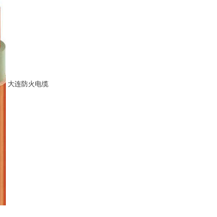
大连防火电缆