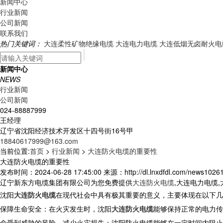
新闻中心
行业新闻
公司新闻
联系我们
热门关键词：
大连柔性矿物绝缘电缆
大连电力电缆
大连低烟无卤耐火电
新闻中心
NEWS
行业新闻
公司新闻
024-88887999
王经理
辽宁省沈阳经济技术开发区十四号街16号甲
18840617999@163.com
当前位置:
首页
>
行业新闻
>
大连防火电缆的重要性
大连防火电缆的重要性
发布时间：2024-06-28 17:45:00 来源：http://dl.lnxdfdl.com/news10261
辽宁新东方电缆集团有限公司为您免费提供
大连防火电缆
,大连电力电缆
沈阳
大连防火电缆
在现代社会中具有极其重要的意义，主要体现在以下几
保障生命安全：在火灾发生时，沈阳
大连防火电缆
能够保持正常的电力传
命受到威胁的风险。减少火灾损失：沈阳防火电缆能够在一定时间内阻止