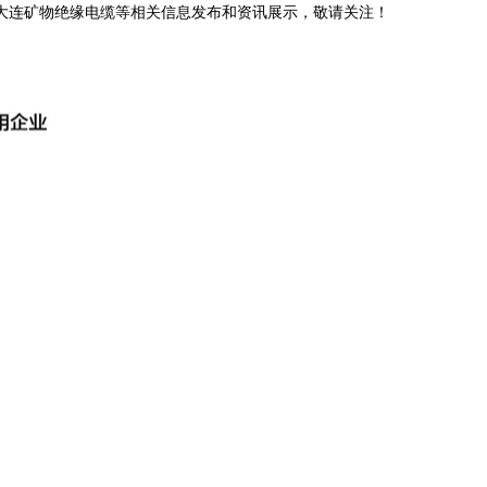
,大连矿物绝缘电缆等相关信息发布和资讯展示，敬请关注！