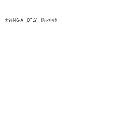
大连NG-A（BTLY）防火电缆