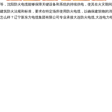
等，沈阳防火电缆能够保障关键设备和系统的持续供电，使其在火灾期间
建筑防火法规和标准，要求在特定场所使用防火电缆，以确保建筑物的消
？辽宁新东方电缆集团有限公司专业承接大连防火电缆,大连电力电缆,大连矿