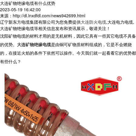
大连矿物绝缘电缆有什么优势
2023-05-19 16:42:00
来源：http://dl.lnxdfdl.com/news942699.html
辽宁新东方电缆集团有限公司为您免费提供
大连防火电缆
,大连电力电缆,
大连矿物绝缘电缆等相关信息发布和资讯展示，敬请关注！
沈阳矿物电缆的材料才用的是无机材料，因此它具有一些其它电缆不具备
的优势。
大连矿物绝缘电缆
是由铜可矿物质材料组成的，它是不会燃烧
的，在接近火焰的条件下依然可以操作。今天我们就一起看看它的优势都
有些什么？