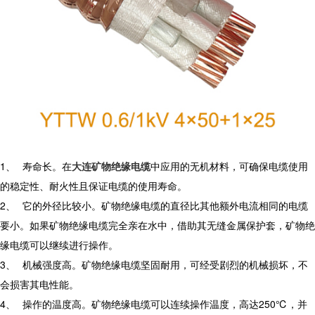
1、
寿命长。在
大连矿物绝缘电缆
中应用的无机材料，可确保电缆使用
的稳定性、耐火性且保证电缆的使用寿命。
2、
它的外径比较小。矿物绝缘电缆的直径比其他额外电流相同的电缆
要小。如果矿物绝缘电缆完全亲在水中，借助其无缝金属保护套，矿物绝
缘电缆可以继续进行操作。
3、
机械强度高。矿物绝缘电缆坚固耐用，可经受剧烈的机械损坏，不
会损害其电性能。
4、
操作的温度高。矿物绝缘电缆可以连续操作温度，高达250℃，并