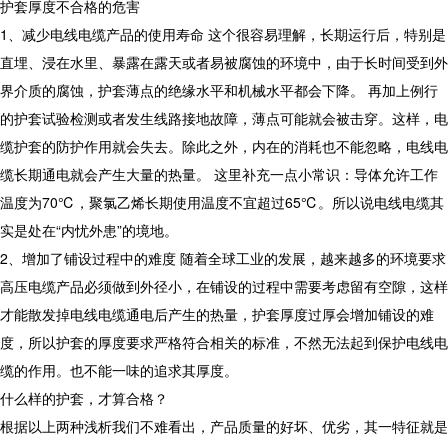
护套厚度不合格的危害
1、减少电线电缆产品的使用寿命 这个很容易理解，长期运行后，特别是
直埋、浸在水里、暴露在露天或者易被腐蚀的环境中，由于长时间受到外
界介质的腐蚀，护套薄点的绝缘水平和机械水平都会下降。 再加上例行
的护套试验检测或者发生线路接地故障，薄点可能就会被击穿。这样，电
缆护套的防护作用就会失去。除此之外，内在的消耗也不能忽略，电线电
缆长期通电就会产生大量的热量。 这里补充一点小常识：导体允许工作
温度为70℃，聚氯乙烯长期使用温度不宜超过65℃。所以说电线电缆其
实是处在“内忧外患”的境地。
2、增加了铺设过程中的难度 随着全球工业的发展，越来越多的环境要求
高压电缆产品必须做到外径小，在铺设的过程中需要考虑留有空隙，这样
才能散发掉电线电缆通电后产生的热量，护套厚度过厚会增加铺设的难
度，所以护套的厚度要求严格符合相关的标准，不然无法起到保护电线电
缆的作用。也不能一味的追求其厚度。
什么样的护套，才算合格？
根据以上两种浅析我们不难看出，产品质量的好坏、优劣，其一特征就是