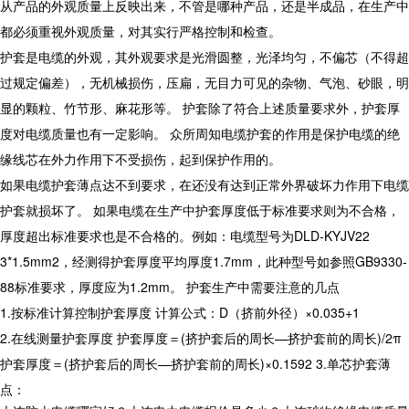
从产品的外观质量上反映出来，不管是哪种产品，还是半成品，在生产中
都必须重视外观质量，对其实行严格控制和检查。
护套是电缆的外观，其外观要求是光滑圆整，光泽均匀，不偏芯（不得超
过规定偏差），无机械损伤，压扁，无目力可见的杂物、气泡、砂眼，明
显的颗粒、竹节形、麻花形等。 护套除了符合上述质量要求外，护套厚
度对电缆质量也有一定影响。 众所周知电缆护套的作用是保护电缆的绝
缘线芯在外力作用下不受损伤，起到保护作用的。
如果电缆护套薄点达不到要求，在还没有达到正常外界破坏力作用下电缆
护套就损坏了。 如果电缆在生产中护套厚度低于标准要求则为不合格，
厚度超出标准要求也是不合格的。例如：电缆型号为DLD-KYJV22
3*1.5mm2，经测得护套厚度平均厚度1.7mm，此种型号如参照GB9330-
88标准要求，厚度应为1.2mm。 护套生产中需要注意的几点
1.按标准计算控制护套厚度 计算公式：D（挤前外径）×0.035+1
2.在线测量护套厚度 护套厚度＝(挤护套后的周长—挤护套前的周长)/2π
护套厚度＝(挤护套后的周长—挤护套前的周长)×0.1592 3.单芯护套薄
点：