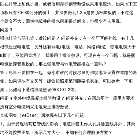
以在排管上加保护板。或者改用厚壁钢管敷设或采用电缆沟。如果地下室
顶板只有70~80公分的覆土，井深要做到1.3m是要顶板降板的，不过这
个意义不大，因为电缆井的排水问题很难解决，也很少有人重视。
问题 3
强电排管与弱电管，敷设问题？ 问题补充：有一个厂区的外线，有十几
根低压强电电缆，另外还有弱电(电视、电话、网络)电缆，强电电缆大于
8根了，不能用直埋了，我采用了排管敷设。可现在有一个问题，就是弱
电也是穿管敷设的，那么强电管与弱电管能排在一直吗？
答：尽量不要排在一起，做小市政的时候尽量将强弱电管设置在道路的两
侧。如果偶尔有交叉等，建议按照规范间距要求实施。可以参考一下图
集，比如地下通信线缆敷设05X101-2等。
问题 4 室外电缆混凝土排管敷设？ 问题补充：在画总图时，应甲方要求
所有室外电缆均采用混凝土排管敷设。
查阅图集（94D164）后发现有以下几个问题：
1、由于受现场其它管线的影响，电缆排管工作人孔井除直线井外，其余
均不能按照图集上所示尺寸大小， 不知有何合理解决方案？