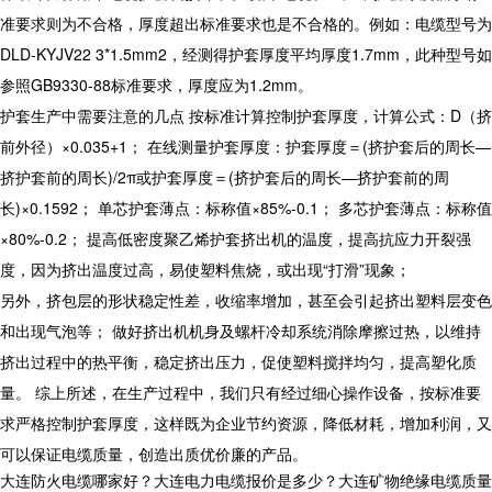
准要求则为不合格，厚度超出标准要求也是不合格的。例如：电缆型号为
DLD-KYJV22 3*1.5mm2，经测得护套厚度平均厚度1.7mm，此种型号如
参照GB9330-88标准要求，厚度应为1.2mm。
护套生产中需要注意的几点 按标准计算控制护套厚度，计算公式：D（挤
前外径）×0.035+1； 在线测量护套厚度：护套厚度＝(挤护套后的周长—
挤护套前的周长)/2π或护套厚度＝(挤护套后的周长—挤护套前的周
长)×0.1592； 单芯护套薄点：标称值×85%-0.1； 多芯护套薄点：标称值
×80%-0.2； 提高低密度聚乙烯护套挤出机的温度，提高抗应力开裂强
度，因为挤出温度过高，易使塑料焦烧，或出现“打滑”现象；
另外，挤包层的形状稳定性差，收缩率增加，甚至会引起挤出塑料层变色
和出现气泡等； 做好挤出机机身及螺杆冷却系统消除摩擦过热，以维持
挤出过程中的热平衡，稳定挤出压力，促使塑料搅拌均匀，提高塑化质
量。 综上所述，在生产过程中，我们只有经过细心操作设备，按标准要
求严格控制护套厚度，这样既为企业节约资源，降低材耗，增加利润，又
可以保证电缆质量，创造出质优价廉的产品。
大连防火电缆哪家好？大连电力电缆报价是多少？大连矿物绝缘电缆质量