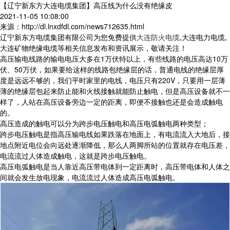
【辽宁新东方大连电缆集团】高压线为什么没有绝缘皮
2021-11-05 10:08:00
来源：http://dl.lnxdfdl.com/news712635.html
辽宁新东方电缆集团有限公司为您免费提供
大连防火电缆
,大连电力电缆,
大连矿物绝缘电缆等相关信息发布和资讯展示，敬请关注！
高压输电线路的输电电压大多在1万伏特以上，有些线路的电压高达10万
伏、50万伏，如果要给这样的线路包绝缘层的话，普通电线的绝缘层厚
度是远远不够的，我们平时家里的电线，电压只有220V，只要用一层薄
薄的绝缘层包起来防止能和火线接触就能防止触电，但是高压设备就不一
样了，人站在高压设备旁边一定的距离，即便不接触也还是会造成触电
的。
高压造成的触电可以分为跨步电压触电和高压电弧触电两种类型；
跨步电压触电是指高压输电线如果跌落在地面上，有电流流入大地后，接
地点附近电位会向远处逐渐降低，那么人两脚所站的位置就存在电压差，
电流流过人体造成触电，这就是跨步电压触电。
高压电弧触电是当人靠近高压带电体到一定距离时，高压带电体和人体之
间就会发生放电现象，电流流过人体造成高压电弧触电。