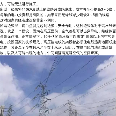
方，可能无法进行施工。
所以，如果将110kV及以上的线路改成绝缘线，成本将至少提高3～5倍，
每年的电力投资都是有限的，如果采用绝缘线减少建设3～5倍的线路，
这对国家的经济建设是非常不利的。
所谓绝缘层，说白点就是起到绝缘，安全作用，这种绝缘体对于高压线来
说，就是一个摆设，因为在高压面前，空气都是可以击穿导电，绝缘体更
是毫无作用。正常情况下，10千伏的高压就可以击穿1厘米以上的空气导
电，按照国家的技术规范，高压输电线的架设都必须使电线远离地面或建
筑物，其距离至少在数米乃至数十米远，因此，在输电线与地面或建筑
物，以及人可能出现的地方，中间间隔着充满空气的空间距离。