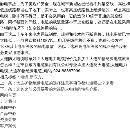
触电事故，为了美观和安全，现在城市新城区已经看不到架空线，高压和
低压线路都埋在了地下，实际上，也有高压线路包上绝缘层的，就是高压
电缆，除非万不得已，是不会采用的，它的造价10倍于普通的架空线
路，同样截面的导线，电缆的载流量还小于架空线路，这还是在电缆采用
了铜的情况下（架空线路用的铝）。
由于这二十多年来电力系统制度、规程和技术的不断完善，触电事故已大
大降低，一般民众接触10kV以上电压等级的机会不多，也很少会发生
10kV以上电压等级的触电事故，所以，这种高电压等级的线路完全没有
必要采用绝缘线。
大连防火电缆哪家好？大连电力电缆报价是多少？大连矿物绝缘电缆质量
怎么样？辽宁新东方电缆集团有限公司专业承接大连防火电缆,大连电力
电缆,大连矿物绝缘电缆,,电话:024-88887999
相关标签：
电缆
,
新东方
,
上一条：
大连矿物绝缘电缆的选择注意事项你都知道哪些？来看
下一条：
选购之前必须要看的大连防火电缆的性能介绍、
网站首页
走进我们
新闻中心
产品中心
资质荣誉
客户案例