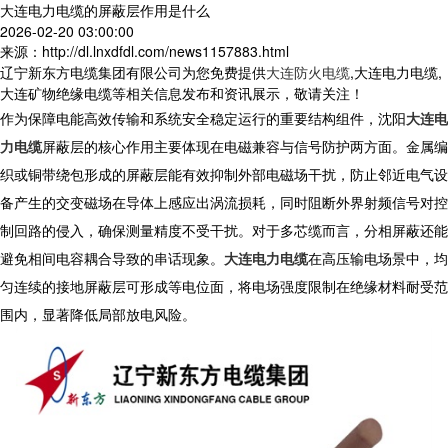
大连电力电缆的屏蔽层作用是什么
2026-02-20 03:00:00
来源：http://dl.lnxdfdl.com/news1157883.html
辽宁新东方电缆集团有限公司为您免费提供
大连防火电缆
,大连电力电缆,
大连矿物绝缘电缆等相关信息发布和资讯展示，敬请关注！
作为保障电能高效传输和系统安全稳定运行的重要结构组件，沈阳
大连电
力电缆
屏蔽层的核心作用主要体现在电磁兼容与信号防护两方面。金属编
织或铜带绕包形成的屏蔽层能有效抑制外部电磁场干扰，防止邻近电气设
备产生的交变磁场在导体上感应出涡流损耗，同时阻断外界射频信号对控
制回路的侵入，确保测量精度不受干扰。对于多芯缆而言，分相屏蔽还能
避免相间电容耦合导致的串话现象。
大连电力电缆
在高压输电场景中，均
匀连续的接地屏蔽层可形成等电位面，将电场强度限制在绝缘材料耐受范
围内，显著降低局部放电风险。