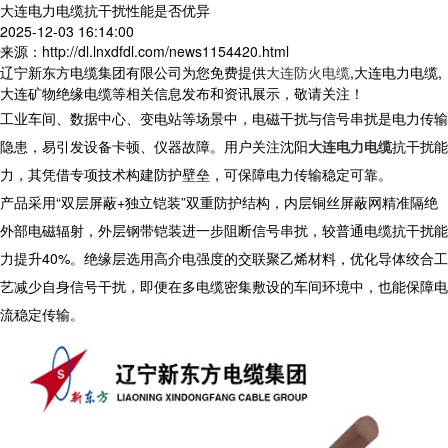
大连电力电缆抗干扰性能是否优异
2025-12-03 16:14:00
来源：http://dl.lnxdfdl.com/news1154420.html
辽宁新东方电缆集团有限公司为您免费提供
大连防火电缆
,大连电力电缆,
大连矿物绝缘电缆等相关信息发布和资讯展示，敬请关注！
工业车间、数据中心、变电站等场景中，电磁干扰与信号串扰是电力传输
隐患，易引发设备卡顿、仪器故障。用户关注
沈阳
大连电力电缆
抗干扰能
力，其凭借专项技术构建防护壁垒，可保障电力传输稳定可靠。
产品采用“双层屏蔽+独立铠装”双重防护结构，内层铜丝屏蔽网精准隔绝
外部电磁辐射，外层钢带铠装进一步阻断信号串扰，较普通电缆抗干扰能
力提升40%。绝缘层选用高介电强度的交联聚乙烯材料，优化导体绞合工
艺减少自身信号干扰，即便在多电缆密集敷设的车间环境中，也能保障电
流稳定传输。