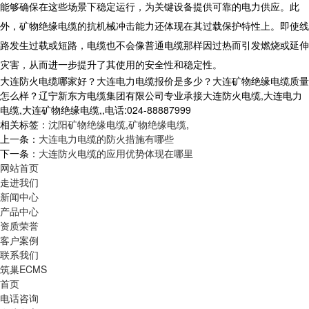
能够确保在这些场景下稳定运行，为关键设备提供可靠的电力供应。此
外，矿物绝缘电缆的抗机械冲击能力还体现在其过载保护特性上。即使线
路发生过载或短路，电缆也不会像普通电缆那样因过热而引发燃烧或延伸
灾害，从而进一步提升了其使用的安全性和稳定性。
大连防火电缆哪家好？大连电力电缆报价是多少？大连矿物绝缘电缆质量
怎么样？辽宁新东方电缆集团有限公司专业承接大连防火电缆,大连电力
电缆,大连矿物绝缘电缆,,电话:024-88887999
相关标签：
沈阳矿物绝缘电缆
,
矿物绝缘电缆
,
上一条：
大连电力电缆的防火措施有哪些
下一条：
大连防火电缆的应用优势体现在哪里
网站首页
走进我们
新闻中心
产品中心
资质荣誉
客户案例
联系我们
筑巢ECMS
首页
电话咨询