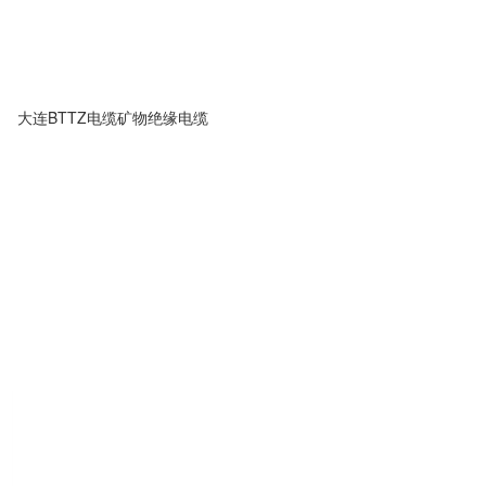
大连BTTZ电缆矿物绝缘电缆