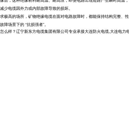
缘层，这种绝缘材料耐高温、耐高压，即便电路出现短路产生瞬时高温，
减少电缆因外力或内部故障导致的损坏。​
求极高的场所，
矿物绝缘电缆
在面对电路故障时，都能保持结构完整、性
障场景下的 “抗损强者”。
？辽宁新东方电缆集团有限公司专业承接大连防火电缆,大连电力电缆,大连矿