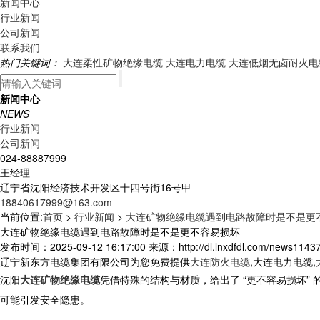
新闻中心
行业新闻
公司新闻
联系我们
热门关键词：
大连柔性矿物绝缘电缆
大连电力电缆
大连低烟无卤耐火电
新闻中心
NEWS
行业新闻
公司新闻
024-88887999
王经理
辽宁省沈阳经济技术开发区十四号街16号甲
18840617999@163.com
当前位置:
首页
>
行业新闻
>
大连矿物绝缘电缆遇到电路故障时是不是更
大连矿物绝缘电缆遇到电路故障时是不是更不容易损坏
发布时间：2025-09-12 16:17:00 来源：http://dl.lnxdfdl.com/news11437
辽宁新东方电缆集团有限公司为您免费提供
大连防火电缆
,大连电力电缆
沈阳
大连矿物绝缘电缆
凭借特殊的结构与材质，给出了 “更不容易损坏
可能引发安全隐患。