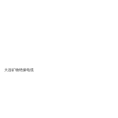
大连矿物绝缘电缆