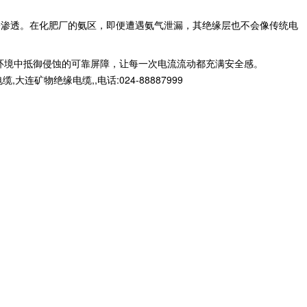
蚀性分子渗透。在化肥厂的氨区，即便遭遇氨气泄漏，其绝缘层也不会像传统电
恶劣环境中抵御侵蚀的可靠屏障，让每一次电流流动都充满安全感。
物绝缘电缆,,电话:024-88887999