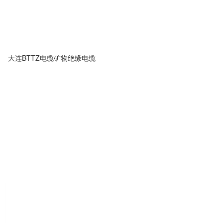
大连BTTZ电缆矿物绝缘电缆