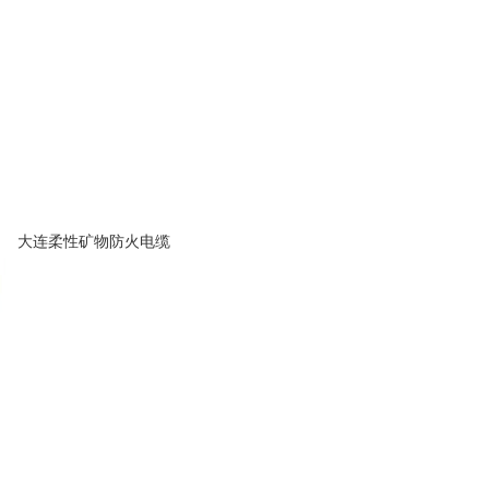
大连柔性矿物防火电缆