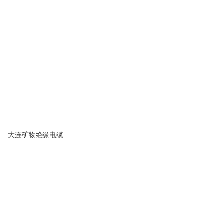
大连矿物绝缘电缆