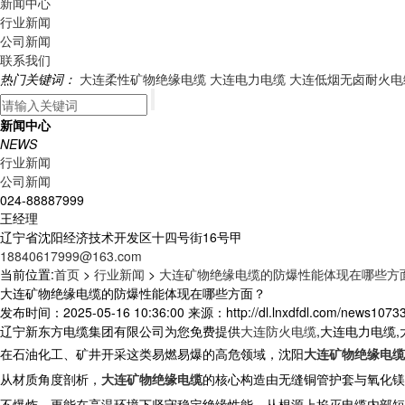
新闻中心
行业新闻
公司新闻
联系我们
热门关键词：
大连柔性矿物绝缘电缆
大连电力电缆
大连低烟无卤耐火电
新闻中心
NEWS
行业新闻
公司新闻
024-88887999
王经理
辽宁省沈阳经济技术开发区十四号街16号甲
18840617999@163.com
当前位置:
首页
>
行业新闻
>
大连矿物绝缘电缆的防爆性能体现在哪些方
大连矿物绝缘电缆的防爆性能体现在哪些方面？
发布时间：2025-05-16 10:36:00 来源：http://dl.lnxdfdl.com/news10733
辽宁新东方电缆集团有限公司为您免费提供
大连防火电缆
,大连电力电缆
在石油化工、矿井开采这类易燃易爆的高危领域，
沈阳
大连矿物绝缘电缆
从材质角度剖析，
大连矿物绝缘电缆
的核心构造由无缝铜管护套与氧化镁
不爆炸，更能在高温环境下坚守稳定绝缘性能，从根源上掐灭电缆内部短