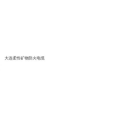
大连柔性矿物防火电缆