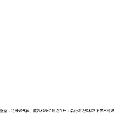
壁垒，将可燃气体、蒸汽和粉尘隔绝在外；氧化镁绝缘材料不仅不可燃、