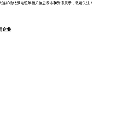
,大连矿物绝缘电缆等相关信息发布和资讯展示，敬请关注！