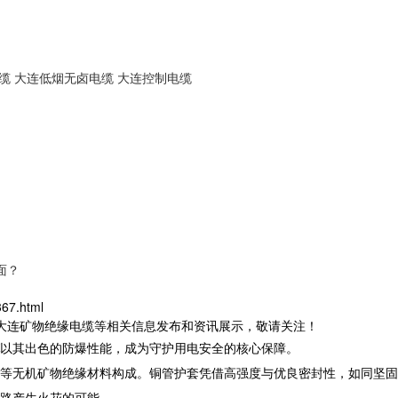
缆
大连低烟无卤电缆
大连控制电缆
面？
67.html
,大连矿物绝缘电缆等相关信息发布和资讯展示，敬请关注！
以其出色的防爆性能，成为守护用电安全的核心保障。
等无机矿物绝缘材料构成。铜管护套凭借高强度与优良密封性，如同坚固
路产生火花的可能。