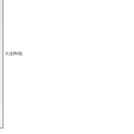
大连BV线