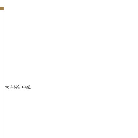
大连控制电缆