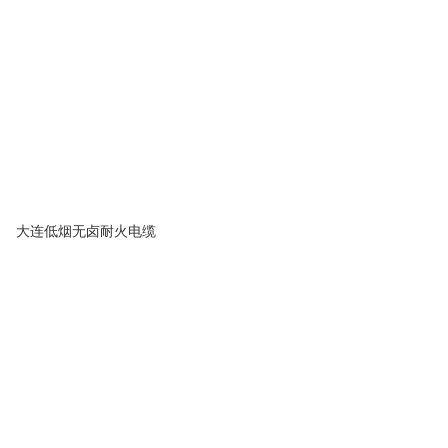
大连低烟无卤耐火电缆