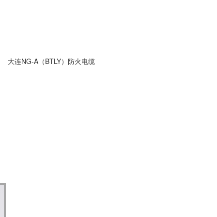
大连NG-A（BTLY）防火电缆