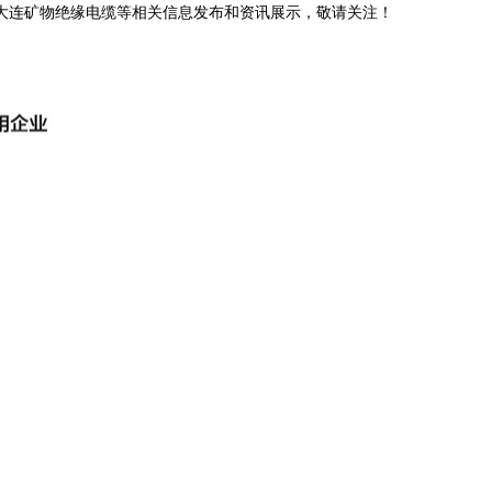
,大连矿物绝缘电缆等相关信息发布和资讯展示，敬请关注！