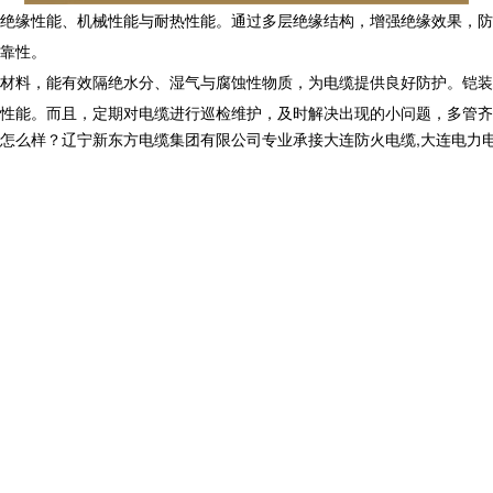
绝缘性能、机械性能与耐热性能。通过多层绝缘结构，增强绝缘效果，防
靠性。​
材料，能有效隔绝水分、湿气与腐蚀性物质，为电缆提供良好防护。铠装
性能。而且，定期对电缆进行巡检维护，及时解决出现的小问题，多管齐
？辽宁新东方电缆集团有限公司专业承接大连防火电缆,大连电力电缆,大连矿