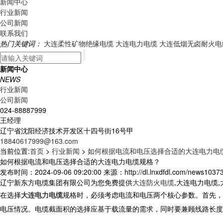
新闻中心
行业新闻
公司新闻
联系我们
热门关键词：
大连柔性矿物绝缘电缆
大连电力电缆
大连低烟无卤耐火电
新闻中心
NEWS
行业新闻
公司新闻
024-88887999
王经理
辽宁省沈阳经济技术开发区十四号街16号甲
18840617999@163.com
当前位置:
首页
>
行业新闻
>
如何根据电流和电压选择合适的大连电力电
如何根据电流和电压选择合适的大连电力电缆规格？
发布时间：2024-09-06 09:20:00 来源：http://dl.lnxdfdl.com/news10373
辽宁新东方电缆集团有限公司为您免费提供
大连防火电缆
,大连电力电缆
在选择
大连电力电缆
规格时，必须考虑电流和电压两个核心参数。首先，
电压情况。电缆截面积的选择应基于载流量的需求，同时要兼顾线路长度