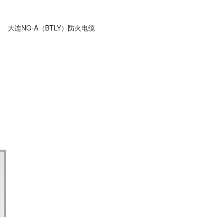
大连NG-A（BTLY）防火电缆