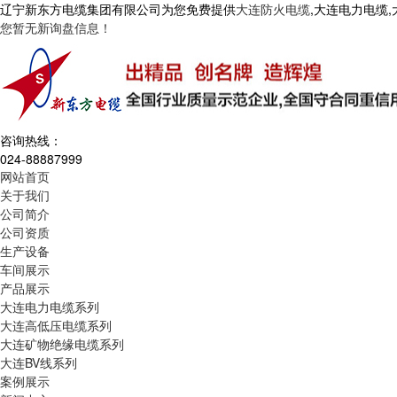
辽宁新东方电缆集团有限公司为您免费提供
大连防火电缆
,大连电力电缆
您暂无新询盘信息！
咨询热线：
024-88887999
网站首页
关于我们
公司简介
公司资质
生产设备
车间展示
产品展示
大连电力电缆系列
大连高低压电缆系列
大连矿物绝缘电缆系列
大连BV线系列
案例展示