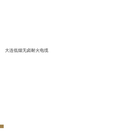
大连低烟无卤耐火电缆