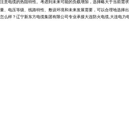
注意电缆的热阻特性。考虑到未来可能的负载增加，选择略大于当前需求
量、电压等级、线路特性、敷设环境和未来发展需要，可以合理地选择出
？辽宁新东方电缆集团有限公司专业承接大连防火电缆,大连电力电缆,大连矿