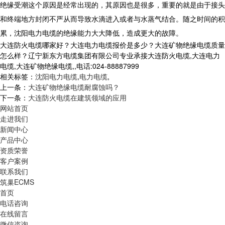
绝缘受潮这个原因是经常出现的，其原因也是很多，重要的就是由于接头
和终端地方封闭不严从而导致水滴进入或者与水蒸气结合。随之时间的积
累，沈阳电力电缆的绝缘能力大大降低，造成更大的故障。
大连防火电缆哪家好？大连电力电缆报价是多少？大连矿物绝缘电缆质量
怎么样？辽宁新东方电缆集团有限公司专业承接大连防火电缆,大连电力
电缆,大连矿物绝缘电缆,,电话:024-88887999
相关标签：
沈阳电力电缆
,
电力电缆
,
上一条：
大连矿物绝缘电缆耐腐蚀吗？
下一条：
大连防火电缆在建筑领域的应用
网站首页
走进我们
新闻中心
产品中心
资质荣誉
客户案例
联系我们
筑巢ECMS
首页
电话咨询
在线留言
微信咨询